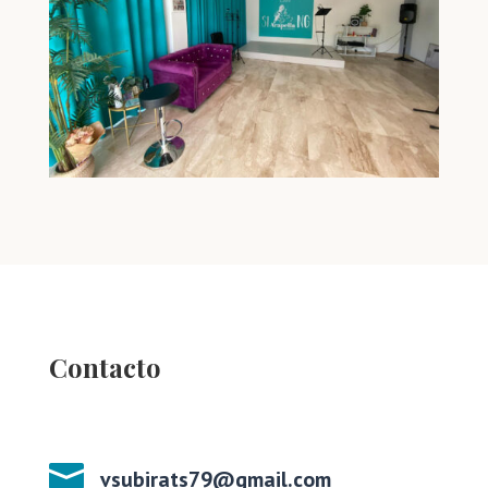
Contacto

vsubirats79@gmail.com